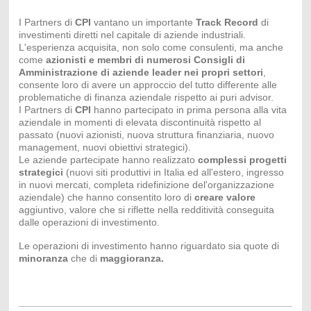
I Partners di
CPI
vantano un importante
Track Record
di
investimenti diretti nel capitale di aziende industriali.
L'esperienza acquisita, non solo come consulenti, ma anche
come
azionisti e membri di numerosi Consigli di
Amministrazione di aziende leader nei propri settori
,
consente loro di avere un approccio del tutto differente alle
problematiche di finanza aziendale rispetto ai puri advisor.
I Partners di
CPI
hanno partecipato in prima persona alla vita
aziendale in momenti di elevata discontinuità rispetto al
passato (nuovi azionisti, nuova struttura finanziaria, nuovo
management, nuovi obiettivi strategici).
Le aziende partecipate hanno realizzato
complessi progetti
strategici
(nuovi siti produttivi in Italia ed all'estero, ingresso
in nuovi mercati, completa ridefinizione del'organizzazione
aziendale) che hanno consentito loro di
creare valore
aggiuntivo, valore che si riflette nella redditività conseguita
dalle operazioni di investimento.
Le operazioni di investimento hanno riguardato sia quote di
minoranza
che di
maggioranza.