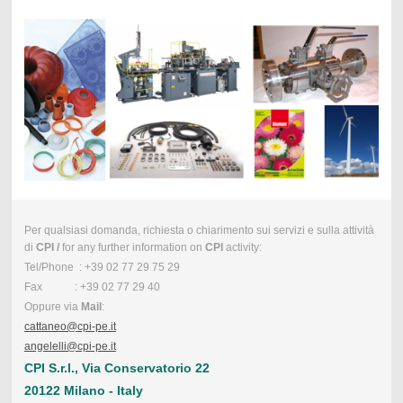
Per qualsiasi domanda, richiesta o chiarimento sui servizi e sulla attività
di
CPI /
for any further information on
CPI
activity:
Tel/Phone : +39 02 77 29 75 29
Fax : +39 02 77 29 40
Oppure via
Mail
:
cattaneo@cpi-pe.it
angelelli@cpi-pe.it
CPI S.r.l., Via Conservatorio 22
20122 Milano - Italy