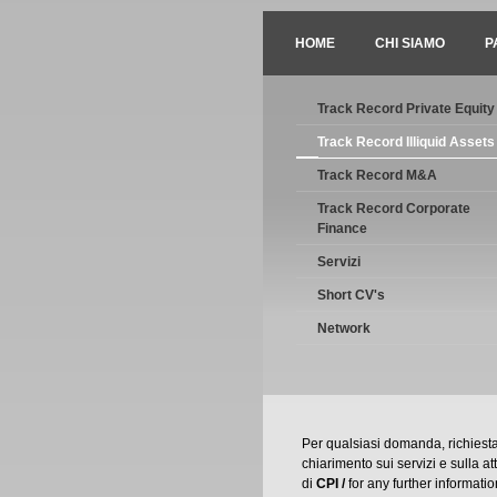
HOME
CHI SIAMO
P
Track Record Private Equity
Track Record Illiquid Assets
Track Record M&A
Track Record Corporate
Finance
Servizi
Short CV's
Network
Per qualsiasi domanda, richiest
chiarimento sui servizi e sulla att
di
CPI /
for any further informati