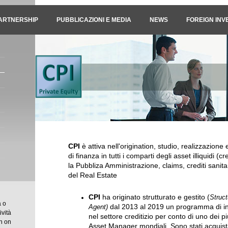
ARTNERSHIP
PUBBLICAZIONI E MEDIA
NEWS
FOREIGN INV
CPI
è attiva nell'origination, studio, realizzazione
di finanza in tutti i comparti degli asset illiquidi (cre
la Pubbliza Amministrazione, claims, crediti sanita
del Real Estate
CPI
ha originato strutturato e gestito (
Struct
a o
dal 2013 al 2019 un programma di in
Agent)
ività
nel settore creditizio per conto di uno dei p
on on
Asset Manager mondiali. Sono stati acquista