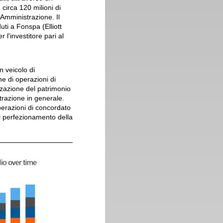
 circa 120 milioni di
 Amministrazione. Il
duti a Fonspa (Elliott
l'investitore pari al
 veicolo di
ne di operazioni di
izzazione del patrimonio
strazione in generale.
perazioni di concordato
il perfezionamento della